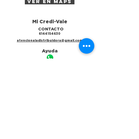
ver en maps
Mi Credi-Vale
CONTACTO
6144154630
atencionaladistribuidora@gmail.com
Ayuda
Atención a la Distribuidora
6144271954 | 6141970112
Tramita tu crédito
6141953811
Cobranza
6144883041