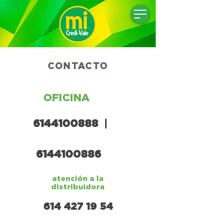
CONTACTO
OFICINA
6144100888
|
6144100886
atención a la
distribuidora
614 427 19 54