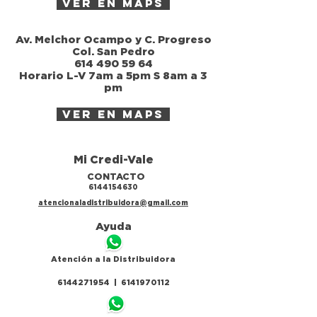
ver en maps
Av. Melchor Ocampo y C. Progreso
Col. San Pedro
614 490 59 64
Horario L-V 7am a 5pm S 8am a 3
pm
ver en maps
Mi Credi-Vale
CONTACTO
6144154630
atencionaladistribuidora@gmail.com
Ayuda
Atención a la Distribuidora
6144271954 | 6141970112