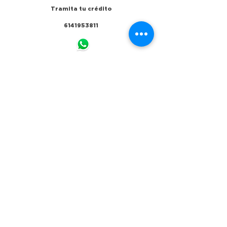
Tramita tu crédito
6141953811
Cobranza
6144883041
Horario de atención
Lunes a Viernes de 9:00 a 18:00hrs y
Sábado de 9:00 a 14:00hrs
Calle Victoria no 700 altos
Col.Centro, 31000 Chihuahua Chih.
(Arriba de refrigeración lozano)
Formas de pago