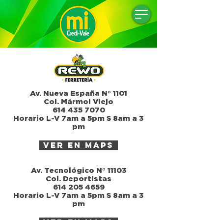
Av. Nueva España N° 1101
Col. Mármol Viejo
614 435 7070
Horario L-V 7am a 5pm S 8am a 3
pm
ver en maps
Av. Tecnológico N° 11103
Col. Deportistas
614 205 4659
Horario L-V 7am a 5pm S 8am a 3
pm