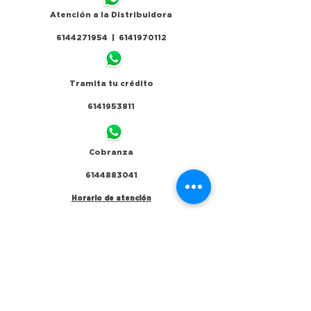
Atención a la Distribuidora
6144271954 | 6141970112
Tramita tu crédito
6141953811
Cobranza
6144883041
Horario de atención
Lunes a Viernes de 9:00 a 18:00hrs y
Sábado de 9:00 a 14:00hrs
Calle Victoria no 700 altos
Col.Centro, 31000 Chihuahua Chih.