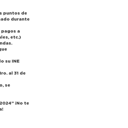
us puntos de
anado durante
, pagos a
es, etc.)
endas.
que
do su INE
ro. al 31 de
o, se
 2024” ¡No te
a!