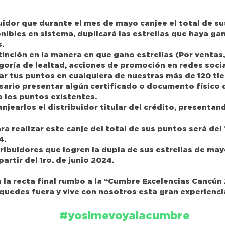
uidor que durante el mes de mayo canjee el total de s
onibles en sistema, duplicará las estrellas que haya g
.
tinción en la manera en que gano estrellas (Por ventas
oría de lealtad, acciones de promoción en redes social
ar tus puntos en cualquiera de nuestras más de 120 ti
sario presentar algún certificado o documento físico 
 los puntos existentes.
njearlos el distribuidor titular del crédito, presentan
ra realizar este canje del total de sus puntos será del 1
4.
tribuidores que logren la dupla de sus estrellas de may
artir del 1ro. de junio 2024.
 la recta final rumbo a la “Cumbre Excelencias Cancún
quedes fuera y vive con nosotros esta gran experienci
#yosimevoyalacumbre