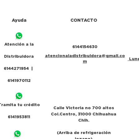
Ayuda
CONTACTO
Atención a la
6144154630
atencionaladistribuidora@gmail.co
Distribuidora
Lune
m
6144271954 |
6141970112
Tramita tu crédito
Calle Victoria no 700 altos
Col.Centro, 31000 Chihuahua
6141953811
Chih.
(Arriba de refrigeración
lozano)