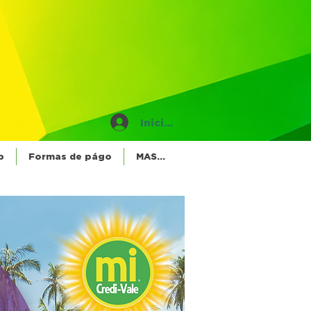
Iniciar sesión
p
Formas de págo
MAS...