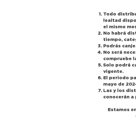
Todo distrib
lealtad disp
el mismo mes
No habrá dis
tiempo, categ
Podrás canje
No será nece
compruebe la
Solo podrá ca
vigente.
El periodo pa
mayo de 202
Las y los dis
conocerán a p
Estamos en